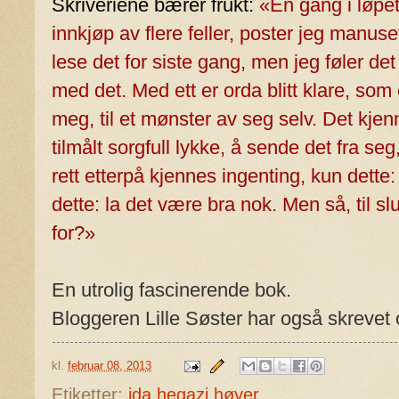
Skriveriene bærer frukt:
«En gang i løpet
innkjøp av flere feller, poster jeg manuse
lese det for siste gang, men jeg føler det 
med det. Med ett er orda blitt klare, som
meg, til et mønster av seg selv. Det kje
tilmålt sorgfull lykke, å sende det fra se
rett etterpå kjennes ingenting, kun dette
dette: la det være bra nok. Men så, til sl
for?»
En utrolig fascinerende bok.
Bloggeren Lille Søster har også skreve
kl.
februar 08, 2013
Etiketter:
ida hegazi høyer