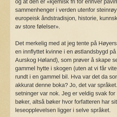
og at den er «kjemisk fri for enhver påvir
sammenhenger i verden utenfor steinrøy
europeisk åndstradisjon, historie, kunnsk
av store følelser».
Det merkelig med at jeg tente på Høyers
en innflyttet kvinne i en østlandsbygd 
Aurskog Høland), som prøver å skape seg
gammel hytte i skogen (uten at vi får vit
rundt i en gammel bil. Hva var det da s
akkurat denne boka? Jo, det var språket.
setninger var nok. Jeg er veldig svak fo
bøker, altså bøker hvor forfatteren har s
leseopplevelsen ligger i selve språket.