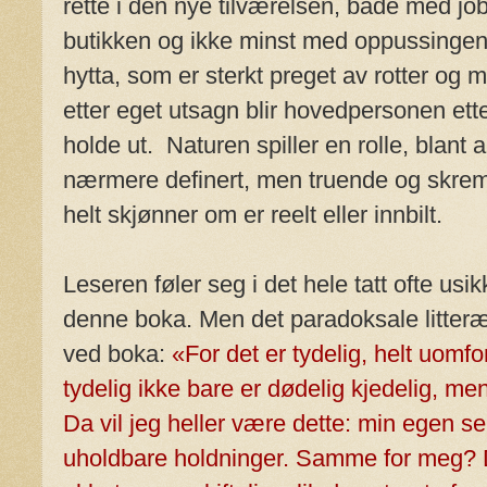
rette i den nye tilværelsen, både med jo
butikken og ikke minst med oppussingen
hytta, som er sterkt preget av rotter og
etter eget utsagn blir hovedpersonen ett
holde ut. Naturen spiller en rolle, blant 
nærmere definert, men truende og skre
helt skjønner om er reelt eller innbilt.
Leseren føler seg i det hele tatt ofte usi
denne boka. Men det paradoksale litterære
ved boka:
«For det er tydelig, helt uomfo
tydelig ikke bare er dødelig kjedelig, men
Da vil jeg heller være dette: min egen s
uholdbare holdninger. Samme for meg? Det