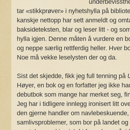
underbevissthet
tar «stikkprøver» i nyhetshylla på bibliot
kanskje nettopp har sett anmeldt og omtal
baksideteksten, blar og leser litt - og so
hylla igjen. Denne måten å vurdere en bo
og neppe særlig rettferdig heller. Hver 
Noe må vekke leselysten der og da.
Sist det skjedde, fikk jeg full tenning på
Høyer, en bok og en forfatter jeg ikke h
debutbok som mange har merket seg, finn
Jeg har i tidligere innlegg ironisert litt ov
den gjerne handler om navlebeskuende, 
samlivsproblemer, som bor på landet og k