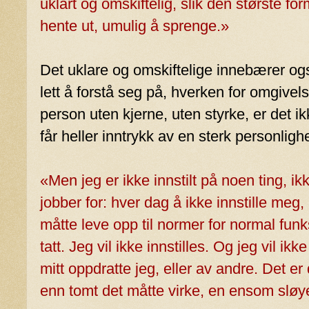
uklart og omskiftelig, slik den største fo
hente ut, umulig å sprenge.»
Det uklare og omskiftelige innebærer og
lett å forstå seg på, hverken for omgivel
person uten kjerne, uten styrke, er det i
får heller inntrykk av en sterk personlig
«Men jeg er ikke innstilt på noen ting, ik
jobber for: hver dag å ikke innstille meg,
måtte leve opp til normer for normal funks
tatt. Jeg vil ikke innstilles. Og jeg vil ik
mitt oppdratte jeg, eller av andre. Det er
enn tomt det måtte virke, en ensom sløyer