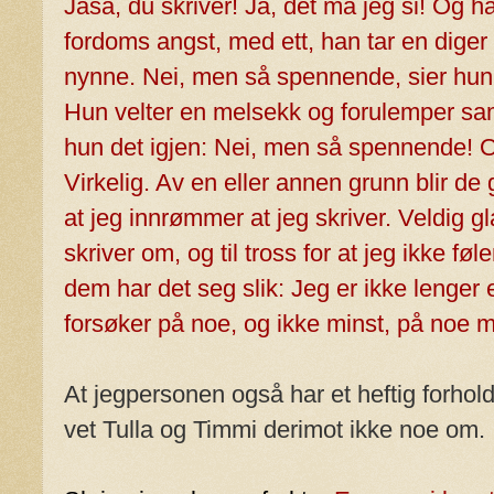
Jaså, du skriver! Ja, det må jeg si! Og ha
fordoms angst, med ett, han tar en diger s
nynne. Nei, men så spennende, sier hun,
Hun velter en melsekk og forulemper sam
hun det igjen: Nei, men så spennende! 
Virkelig. Av en eller annen grunn blir de
at jeg innrømmer at jeg skriver. Veldig g
skriver om, og til tross for at jeg ikke fø
dem har det seg slik: Jeg er ikke lenger
forsøker på noe, og ikke minst, på noe m
At jegpersonen også har et heftig forhol
vet Tulla og Timmi derimot ikke noe om.