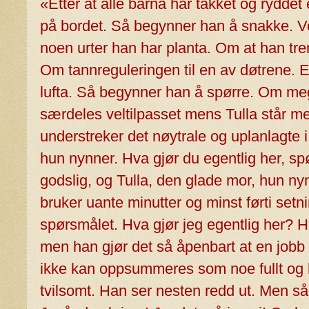
«Etter at alle barna har takket og ryddet 
på bordet. Så begynner han å snakke. Ve
noen urter han har planta. Om at han tren
Om tannreguleringen til en av døtrene. E
lufta. Så begynner han å spørre. Om meg
særdeles veltilpasset mens Tulla står 
understreker det nøytrale og uplanlagte i
hun nynner. Hva gjør du egentlig her, sp
godslig, og Tulla, den glade mor, hun ny
bruker uante minutter og minst førti setn
spørsmålet. Hva gjør jeg egentlig her? 
men han gjør det så åpenbart at en jobb 
ikke kan oppsummeres som noe fullt og h
tvilsomt. Han ser nesten redd ut. Men så