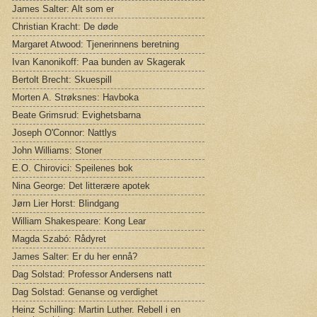
James Salter: Alt som er
Christian Kracht: De døde
Margaret Atwood: Tjenerinnens beretning
Ivan Kanonikoff: Paa bunden av Skagerak
Bertolt Brecht: Skuespill
Morten A. Strøksnes: Havboka
Beate Grimsrud: Evighetsbarna
Joseph O'Connor: Nattlys
John Williams: Stoner
E.O. Chirovici: Speilenes bok
Nina George: Det litterære apotek
Jørn Lier Horst: Blindgang
William Shakespeare: Kong Lear
Magda Szabó: Rådyret
James Salter: Er du her ennå?
Dag Solstad: Professor Andersens natt
Dag Solstad: Genanse og verdighet
Heinz Schilling: Martin Luther. Rebell i en