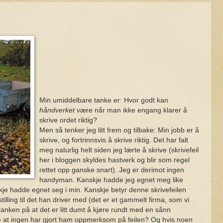
Min umiddelbare tanke er: Hvor godt kan
håndverket
være når man ikke engang klarer å
skrive ordet riktig?
Men så tenker jeg litt frem og tilbake: Min jobb er å
skrive, og fortrinnsvis å skrive riktig. Det har falt
meg naturlig helt siden jeg lærte å skrive (skrivefeil
her i bloggen skyldes hastverk og blir som regel
rettet opp ganske snart). Jeg er derimot ingen
handyman. Kanskje hadde jeg egnet meg like
je hadde egnet seg i min. Kanskje betyr denne skrivefeilen
tilling til det han driver med (det er et gammelt firma, som vi
 tanken på at det er litt dumt å kjøre rundt med en sånn
ære at ingen har gjort ham oppmerksom på feilen? Og hvis noen