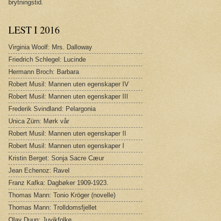
brytningstid.
LEST I 2016
Virginia Woolf: Mrs. Dalloway
Friedrich Schlegel: Lucinde
Hermann Broch: Barbara
Robert Musil: Mannen uten egenskaper IV
Robert Musil: Mannen uten egenskaper III
Frederik Svindland: Pelargonia
Unica Zürn: Mørk vår
Robert Musil: Mannen uten egenskaper II
Robert Musil: Mannen uten egenskaper I
Kristin Berget: Sonja Sacre Cæur
Jean Echenoz: Ravel
Franz Kafka: Dagbøker 1909-1923.
Thomas Mann: Tonio Kröger (novelle)
Thomas Mann: Trolldomsfjellet
Olav Duun: Juvikfolke