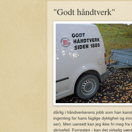
"Godt håndtverk"
dårlig i håndverkerens jobb som han kansk
ingenting for hans faglige dyktighet og inns
ser). Men uansett kan jeg ikke fri meg fra
skrivefeil. Forresten - kan det virkelig v