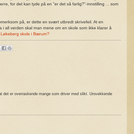
rre, for det kan tyde på en "er det så farlig?"-innstilling ... som
rksom på, er dette en svært utbredt skrivefeil. At en
a i all verden skal man mene om en skole som ikke klarer å
 Løkeberg skole i Bærum?
 at det er overraskende mange som driver med slikt. Urovekkende