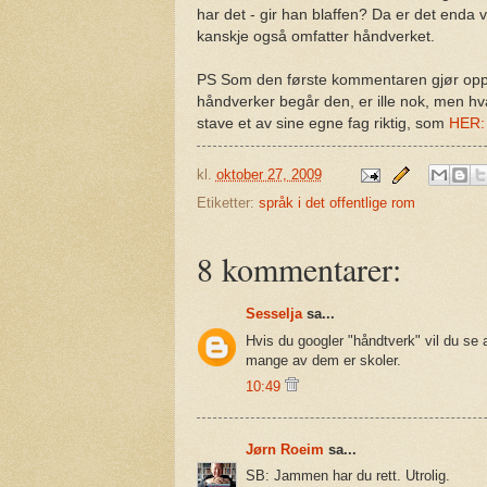
har det - gir han blaffen? Da er det enda ve
kanskje også omfatter håndverket.
PS Som den første kommentaren gjør oppme
håndverker begår den, er ille nok, men hv
stave et av sine egne fag riktig, som
HER:
kl.
oktober 27, 2009
Etiketter:
språk i det offentlige rom
8 kommentarer:
Sesselja
sa...
Hvis du googler "håndtverk" vil du se
mange av dem er skoler.
10:49
Jørn Roeim
sa...
SB: Jammen har du rett. Utrolig.