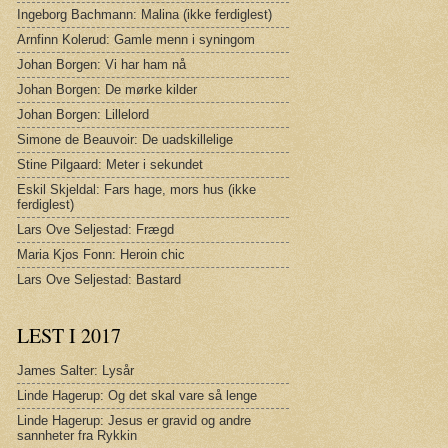
Ingeborg Bachmann: Malina (ikke ferdiglest)
Arnfinn Kolerud: Gamle menn i syningom
Johan Borgen: Vi har ham nå
Johan Borgen: De mørke kilder
Johan Borgen: Lillelord
Simone de Beauvoir: De uadskillelige
Stine Pilgaard: Meter i sekundet
Eskil Skjeldal: Fars hage, mors hus (ikke
ferdiglest)
Lars Ove Seljestad: Frægd
Maria Kjos Fonn: Heroin chic
Lars Ove Seljestad: Bastard
LEST I 2017
James Salter: Lysår
Linde Hagerup: Og det skal vare så lenge
Linde Hagerup: Jesus er gravid og andre
sannheter fra Rykkin