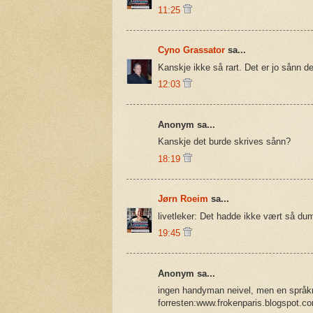
11:25
Cyno Grassator
sa...
Kanskje ikke så rart. Det er jo sånn d
12:03
Anonym sa...
Kanskje det burde skrives sånn?
18:19
Jørn Roeim
sa...
livetleker: Det hadde ikke vært så du
19:45
Anonym sa...
ingen handyman neivel, men en språkma
forresten:www.frokenparis.blogspot.com